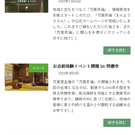
2025年12月6日
地域と文化をつなぐ「万葉茶論」、情報発信を
本格スタート このたび、「万葉茶論（まんよう
さろん）」の公式ホームページが完成いたしま
した。これまでご縁をいただいた皆さま、また
「万葉茶論」に関心をお寄せくださっている
方々に向け […]
続きを読む
お点前体験イベント開催 in 祥應寺
イベント
2025年3月9日
万葉堂主催の「万葉茶論」が開催されます。今
回の会場となるのは、創建から300年の歴史を
誇る祥應寺様。隠元禅師を宗祖とする黄檗宗の
禅寺であり、静寂の中に息づく伝統と、地域の
皆様に愛され続ける温かさが調和する由緒ある
お寺です […]
続きを読む