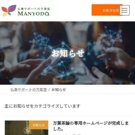
コ
ナ
ン
ビ
お急ぎの方
テ
ゲ
ン
ー
ツ
シ
へ
ョ
ス
ン
キ
に
お知らせ
ッ
移
プ
動
仏事サポートの万葉堂
お知らせ
主にお知らせをカテゴライズしています
万葉茶論の専用ホームページが完成しま
お知らせ
した。