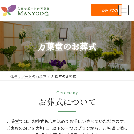
コ
ナ
ン
ビ
お急ぎの方
テ
ゲ
ン
ー
ツ
シ
へ
ョ
ス
ン
万葉堂のお葬式
キ
に
ッ
移
プ
動
仏事サポートの万葉堂
万葉堂のお葬式
Ceremony
お葬式について
万葉堂では、お葬式も心を込めてお手伝いさせていただきます。
ご家族の想いを大切に、以下の三つのプランから、ご希望に添っ