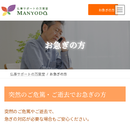
コ
ナ
ン
ビ
お急ぎの方
テ
ゲ
ン
ー
ツ
シ
へ
ョ
ス
ン
お急ぎの方
キ
に
ッ
移
プ
動
仏事サポートの万葉堂
お急ぎの方
突然のご危篤・ご逝去でお急ぎの方
突然のご危篤やご逝去で、
急ぎの対応が必要な場合もご安心ください。