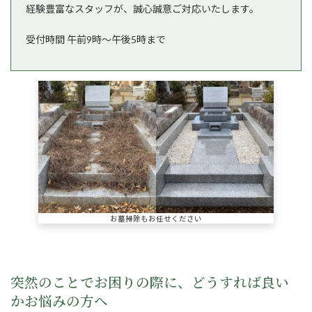
ン
経験豊富なスタッフが、誠心誠意ご対応いたします。
リ
ン
受付時間 午前9時～午後5時まで
ク
お墓掃除もお任せください
突然のことでお困りの際に、どうすれば良い
かお悩みの方へ