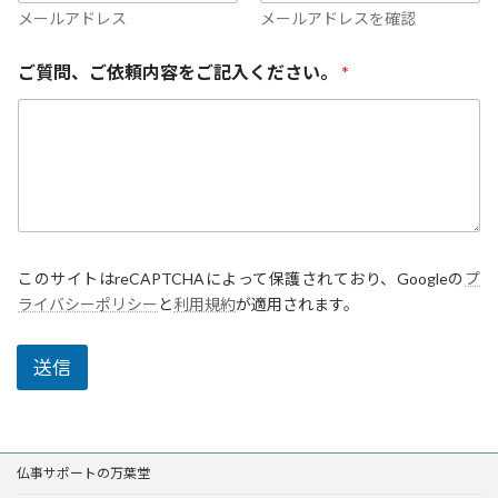
、
メールアドレス
メールアドレスを確認
ご
依
ご質問、ご依頼内容をご記入ください。
*
頼
内
容
を
ご
記
入
く
だ
さ
このサイトはreCAPTCHAによって保護されており、Googleの
プ
い
ライバシーポリシー
と
利用規約
が適用されます。
。
送信
仏事サポートの万葉堂