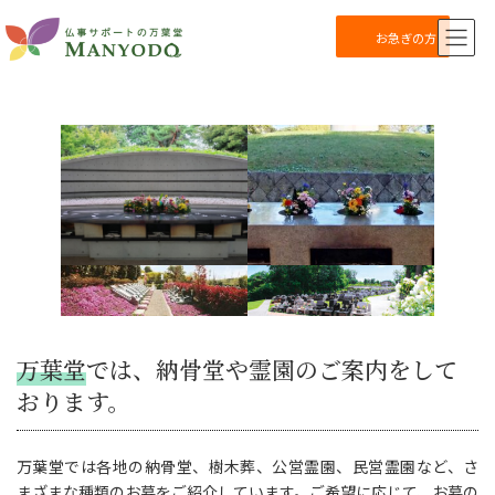
コ
ナ
ン
ビ
お急ぎの方
テ
ゲ
ン
ー
ツ
シ
へ
ョ
ス
ン
キ
に
ッ
移
プ
動
万葉堂
では、納骨堂や霊園のご案内をして
おります。
万葉堂では各地の納骨堂、樹木葬、公営霊園、民営霊園など、さ
まざまな種類のお墓をご紹介しています。ご希望に応じて、お墓の