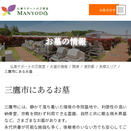
コ
ナ
ン
ビ
お急ぎの方
テ
ゲ
ン
ー
ツ
シ
へ
ョ
お墓の情報
ス
ン
キ
に
ッ
移
プ
動
仏事サポートの万葉堂
お墓の情報
関東
東京都
多摩エリア
三鷹市にあるお墓
三鷹市にあるお墓
三鷹市には、静かで落ち着いた環境の寺院墓地や、利便性の高い
納骨堂、宗教を問わず利用できる霊園、自然と共に眠る樹木葬墓
など、さまざまなお墓があります。
永代供養が可能な施設も多く、後継者のいない方でも安心してご