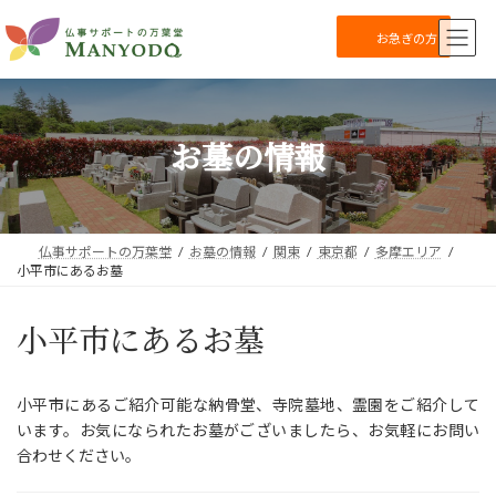
コ
ナ
ン
ビ
お急ぎの方
テ
ゲ
ン
ー
ツ
シ
へ
ョ
お墓の情報
ス
ン
キ
に
ッ
移
プ
動
仏事サポートの万葉堂
お墓の情報
関東
東京都
多摩エリア
小平市にあるお墓
小平市にあるお墓
小平市にあるご紹介可能な納骨堂、寺院墓地、霊園をご紹介して
います。お気になられたお墓がございましたら、お気軽にお問い
合わせください。