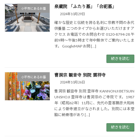
泉蔵院 「ふたり墓」「合祀墓」
小平市にあるお墓
2024年10月29日
確かな歴史と伝統を誇る名刹に宗教不問の永代
供養墓 二つのタイプからお選びいただけます ア
クセス お電話でのお問合わせ 0120-8794-28 午
前9時～午後5時まで年中無休でご案内いたしま
す。 GoogleMAP お問 […]
続きを読む
曹洞宗 観音寺 別院 雲祥寺
小平市にあるお墓
2024年10月26日
曹洞宗 観音寺 別院 雲祥寺 KANNONJI BETSUIN
UNSHOJI 雲祥寺は曹洞宗のご寺院です。1987
年（昭和62年）11月に、先代の雲客勝彦大和尚
により新寺建立がなされました。別院には本堂
脇に納骨壇があり […]
続きを読む