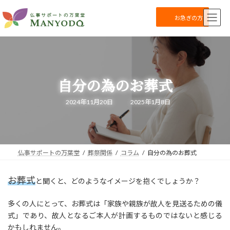
コ
ナ
ン
ビ
お急ぎの方
テ
ゲ
ン
ー
ツ
シ
へ
ョ
ス
ン
キ
に
自分の為のお葬式
ッ
移
プ
動
最
2024年11月20日
2025年1月8日
終
更
新
日
時
:
仏事サポートの万葉堂
葬祭関係
コラム
自分の為のお葬式
お葬式
と聞くと、どのようなイメージを抱くでしょうか？
多くの人にとって、お葬式は「家族や親族が故人を見送るための儀
式」であり、故人となるご本人が計画するものではないと感じる
かもしれません。