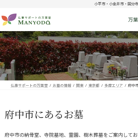
コ
ナ
小平市・小金井市・国分
ン
ビ
テ
ゲ
万葉
ン
ー
ツ
シ
へ
ョ
ス
ン
キ
に
ッ
移
プ
動
仏事サポートの万葉堂
お墓の情報
関東
東京都
多摩エリア
府中
府中市にあるお墓
府中市の納骨堂、寺院墓地、霊園、樹木葬墓をご案内してお