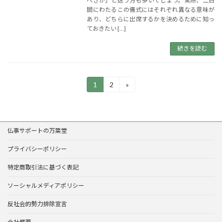
べきか」と迷う方も多いでしょう。実際、二日
間にわたるこの儀式にはそれぞれ異なる意味が
あり、どちらに出席するかを決めるために知っ
ておきたい […]
続きを読む
投
1
2
»
固
固
定
定
稿
ペ
ペ
の
ー
ー
ジ
ジ
ペ
仏事サポートの万葉堂
ー
プライバシーポリシー
ジ
特定商取引法に基づく表記
送
ソーシャルメディアポリシー
り
反社会的勢力排除宣言