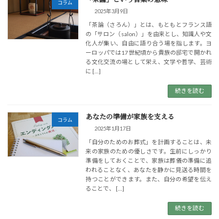
コラム
2025年3月9日
「茶論（さろん）」とは、もともとフランス語
の「サロン（salon）」を由来とし、知識人や文
化人が集い、自由に語り合う場を指します。ヨ
ーロッパでは17世紀頃から貴族の邸宅で開かれ
る文化交流の場として栄え、文学や哲学、芸術
に […]
続きを読む
あなたの準備が家族を支える
コラム
2025年1月17日
「自分のためのお葬式」を計画することは、未
来の家族のための優しさです。生前にしっかり
準備をしておくことで、家族は葬儀の準備に追
われることなく、あなたを静かに見送る時間を
持つことができます。また、自分の希望を伝え
ることで、 […]
続きを読む