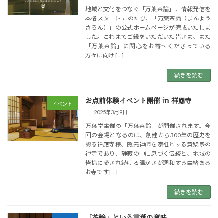
地域と文化をつなぐ「万葉茶論」、情報発信を
本格スタート このたび、「万葉茶論（まんよう
さろん）」の公式ホームページが完成いたしま
した。これまでご縁をいただいた皆さま、また
「万葉茶論」に関心をお寄せくださっている
方々に向け […]
続きを読む
お点前体験イベント開催 in 祥應寺
イベント
2025年3月9日
万葉堂主催の「万葉茶論」が開催されます。今
回の会場となるのは、創建から300年の歴史を
誇る祥應寺様。隠元禅師を宗祖とする黄檗宗の
禅寺であり、静寂の中に息づく伝統と、地域の
皆様に愛され続ける温かさが調和する由緒ある
お寺です […]
続きを読む
「茶論」という言葉の意味