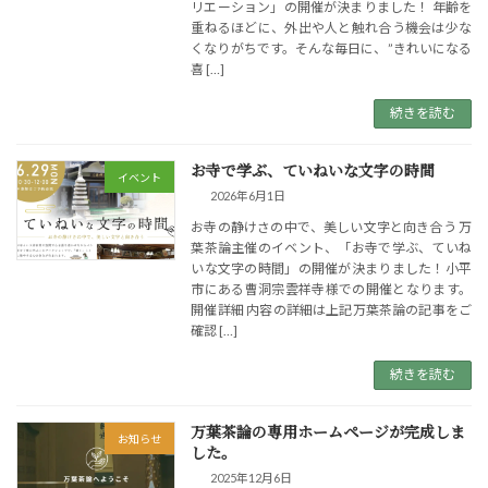
リエーション」の開催が決まりました！ 年齢を
重ねるほどに、外出や人と触れ合う機会は少な
くなりがちです。そんな毎日に、”きれいになる
喜 […]
続きを読む
お寺で学ぶ、ていねいな文字の時間
イベント
2026年6月1日
お寺の静けさの中で、美しい文字と向き合う 万
葉茶論主催のイベント、「お寺で学ぶ、ていね
いな文字の時間」の開催が決まりました！小平
市にある曹洞宗雲祥寺様での開催となります。
開催詳細 内容の詳細は上記万葉茶論の記事をご
確認 […]
続きを読む
万葉茶論の専用ホームページが完成しま
お知らせ
した。
2025年12月6日