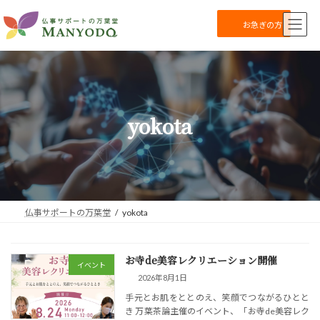
コ
ナ
ン
ビ
お急ぎの方
テ
ゲ
ン
ー
ツ
シ
へ
ョ
ス
ン
キ
に
yokota
ッ
移
プ
動
仏事サポートの万葉堂
yokota
お寺de美容レクリエーション開催
イベント
2026年8月1日
手元とお肌をととのえ、笑顔でつながるひとと
き 万葉茶論主催のイベント、「お寺de美容レク